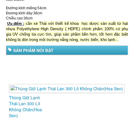
Đường kính miêng:54cm
Đương kính đáy:38cm
Chiều cao:36cm
cần xé Thái với thiết kế khoa học được sản xuất từ hạt
Ưu điểm :
nhựa Polyethylene High Density ( HDPE) chính phẩm 100% có phụ
gia UV chống tia cực tím, giúp sản phầm bền hơn, tốt hơn đặc biệt
không bị dòn trong môi trường nắng nóng, nước biển, kho lạnh…
SẢN PHẨM NỔI BẬT
Thùng Giữ Lạnh
Thùn
Thái Lan 300 Lít
Thái 
Không Chân(Hoa
Khôn
Sen)
Sen)