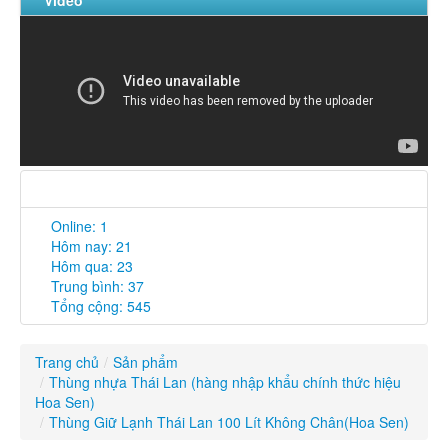
Video
Thống kê truy cập
Online: 1
Hôm nay: 21
Hôm qua: 23
Trung bình: 37
Tổng cộng: 545
Trang chủ
/
Sản phẩm
/
Thùng nhựa Thái Lan (hàng nhập khẩu chính thức hiệu
Hoa Sen)
/
Thùng Giữ Lạnh Thái Lan 100 Lít Không Chân(Hoa Sen)